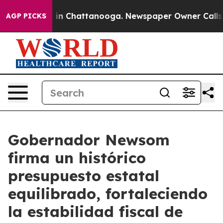
e
Chaos in Chattanooga. Newspaper Owner Calls the P
AGP PICKS
Gobernador Newsom
firma un histórico
presupuesto estatal
equilibrado, fortaleciendo
la estabilidad fiscal de